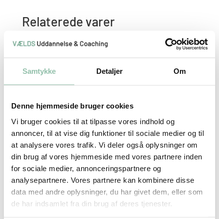
Relaterede varer
Grundkursus i coaching
Samtykke
Detaljer
Om
kr.
11,800.00
Denne hjemmeside bruger cookies
Vi bruger cookies til at tilpasse vores indhold og
annoncer, til at vise dig funktioner til sociale medier og til
Fysisk coachuddannelse
at analysere vores trafik. Vi deler også oplysninger om
(Fredericia)
din brug af vores hjemmeside med vores partnere inden
for sociale medier, annonceringspartnere og
kr.
62,800.00
analysepartnere. Vores partnere kan kombinere disse
data med andre oplysninger, du har givet dem, eller som
de har indsamlet fra din brug af deres tjenester.