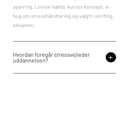
sparring, Louise Vælds’ kursus koncept, e-
bog om stresshåndtering og valgfri skriftlig
eksamen. ​
Hvordan foregår stressvejleder
uddannelsen?