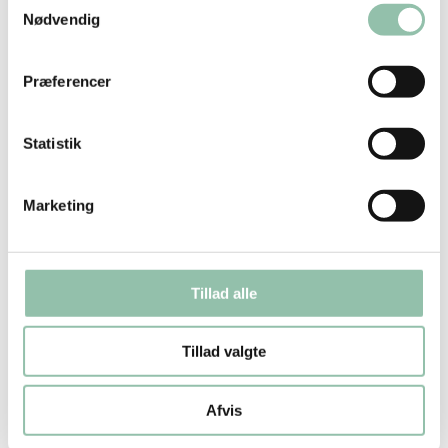
Nødvendig
vende tilbage til det, når du har behov.
Præferencer
Statistik
Uddannelsen afsluttes efter 7 undervisninger
med en eksamen, der giver dig mulighed for
Marketing
at demonstrere dine færdigheder, hvorefter
du får et certifikat.
Tillad alle
Tillad valgte
Afvis
OFTE STILLEDE