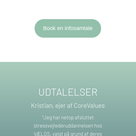
Book en infosamtale
UDTALELSER
Kristian, ejer af CoreValues
“Jeg har netop afsluttet
stressvejlederuddannelsen hos
VÆLDS, valgt på grund af deres