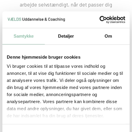
arbejde selvstændigt, når det passer dig
bedst.
Samtykke
Detaljer
Om
Hver 14. dag har du mulighed for at deltage i
Denne hjemmeside bruger cookies
op til 7 live online undervisninger med
Vi bruger cookies til at tilpasse vores indhold og
individuelle sessioner, hvor vi gennemgår
annoncer, til at vise dig funktioner til sociale medier og til
at analysere vores trafik. Vi deler også oplysninger om
vigtige emner, egne cases og spørgsmål.
din brug af vores hjemmeside med vores partnere inden
for sociale medier, annonceringspartnere og
analysepartnere. Vores partnere kan kombinere disse
data med andre oplysninger, du har givet dem, eller som
de har indsamlet fra din brug af deres tjenester.
Du har adgang til undervisningsmaterialet i
op til 12 måneder efter opstart, så du kan
Samtykkevalg