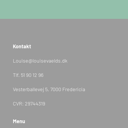
Kontakt
Louise@louisevaelds.dk
Tlf.
51 90 12 96
Vesterballevej 5, 7000 Fredericia
CVR: 29744319
Menu