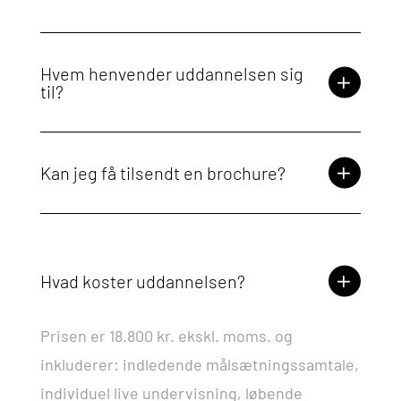
Hvem henvender uddannelsen sig
til?
Kan jeg få tilsendt en brochure?
Hvad koster uddannelsen?
Prisen er 18.800 kr. ekskl. moms. og
inkluderer: indledende målsætningssamtale,
individuel live undervisning, løbende