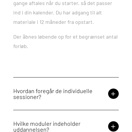
gange aftales når du starter, så det passer
ind i din kalender. Du har adgang til alt
materiale i 12 måneder fra opstart.
Der åbnes løbende op for et begrænset antal
forløb.
Hvordan foregår de individuelle
sessioner?
Hvilke moduler indeholder
uddannelsen?