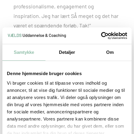
professionalisme, engagement og
inspiration. Jeg har lært SÅ meget og det har
været et spændende forløb. Tak!”
– Stressvejlederuddannelsen. Mette, leder
Samtykke
Detaljer
Om
Denne hjemmeside bruger cookies
“Efter opstart på stressvejlederuddannelsen
Vi bruger cookies til at tilpasse vores indhold og
giver min rolle som AMR bedre mening, da jeg
annoncer, til at vise dig funktioner til sociale medier og til
nu har fået større indblik i, hvor jeg kan sætte
at analysere vores trafik. Vi deler også oplysninger om
ind og være mere på forkant. At studere hos
din brug af vores hjemmeside med vores partnere inden
for sociale medier, annonceringspartnere og
VÆLDS og den måde, uddannelsen er
analysepartnere. Vores partnere kan kombinere disse
struktureret på, gør, at man kan fordybe sig i
data med andre oplysninger, du har givet dem, eller som
relevante emner på de forskellige moduler,
de har indsamlet fra din brug af deres tjenester.