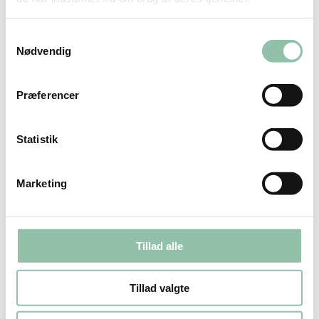
som passer til ens behov. Coaching hver 14.
Samtykkevalg
dag, hvor Louise kompetent vejleder og
Nødvendig
støtter, har været en stor hjælp. Jeg var i
starten betænkelig ved denne studiemåde,
Præferencer
men den giver frihed til at studere, når det
passer i mit program. Jeg kan åbne min pc og
Statistik
dykke ned i teori eller se videomateriale.
Selvom jeg ikke er i mål endnu, føler jeg mig
Marketing
allerede klar til at bruge min
stressvejlederuddannelse til at holde oplæg i
min organisation, især inden for det
Tillad alle
pædagogiske døgnområde.”
Tillad valgte
– Stressvejlederuddannelsen. Tonny,