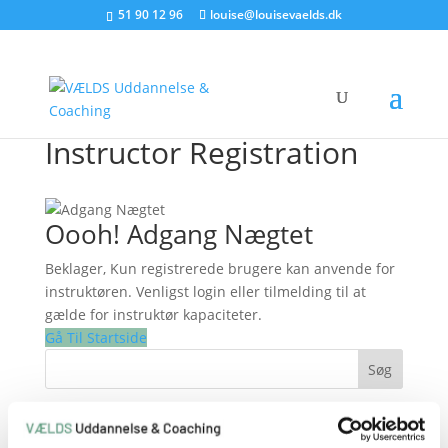
51 90 12 96
louise@louisevaelds.dk
Instructor Registration
Oooh! Adgang Nægtet
Beklager, Kun registrerede brugere kan anvende for
instruktøren. Venligst login eller tilmelding til at
gælde for instruktør kapaciteter.
Gå Til Startside
Søg
Recent Posts