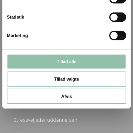
Louise@louisevaelds.dk
Statistik
Tlf.
51 90 12 96
Marketing
Vesterballevej 5, 7000 Fredericia
CVR: 29744319
Tillad alle
Menu
Tillad valgte
Coachuddannelsen
Afvis
Online coachuddannelsen
Stressvejleder uddannelsen