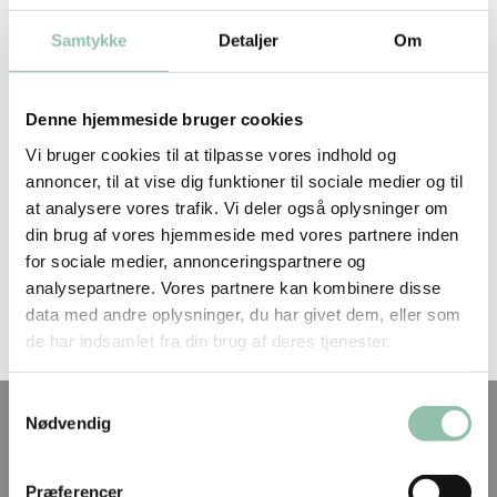
Fleksibilitet uden rammesætning er fravær af ledelse
Samtykke
Detaljer
Om
Arbejdslivet er ikke længere det samme – og det er
ikke et generationsspørgsmål
Når lederens følelsesmæssige arbejde ikke får et
Denne hjemmeside bruger cookies
sted at lande
Vi bruger cookies til at tilpasse vores indhold og
Den følelsesmæssige pris ved at lede velfærd
annoncer, til at vise dig funktioner til sociale medier og til
Da teamet fik værktøjerne – og samarbejdet vendte
at analysere vores trafik. Vi deler også oplysninger om
din brug af vores hjemmeside med vores partnere inden
Recent Comments
for sociale medier, annonceringspartnere og
analysepartnere. Vores partnere kan kombinere disse
Der er ingen kommentarer at vise.
data med andre oplysninger, du har givet dem, eller som
de har indsamlet fra din brug af deres tjenester.
Samtykkevalg
Nødvendig
Kontakt
Præferencer