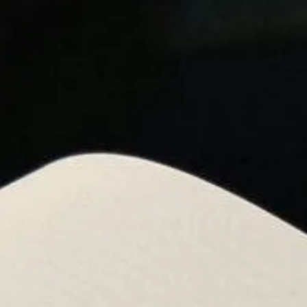
Om
 medier og til at analysere
nden for sociale medier,
e oplysninger, du har givet