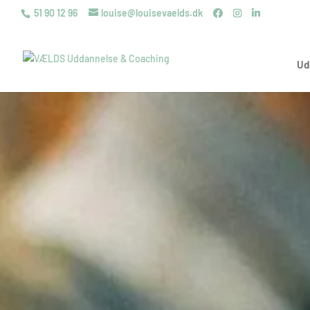
51 90 12 96
louise@louisevaelds.dk
Ud