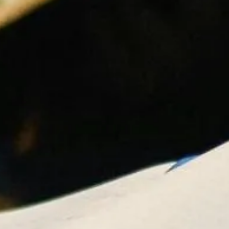
Detaljer
ookies
se vores indhold og annoncer, til at vise dig funktioner til sociale
oplysninger om din brug af vores hjemmeside med vores partnere i
ysepartnere. Vores partnere kan kombinere disse data med andr