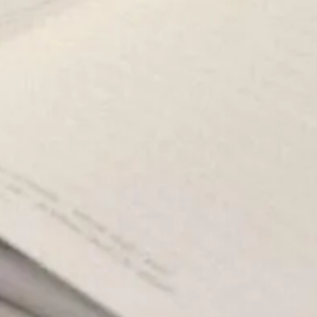
et fra din brug af deres tjenester.
Præferencer
Statistik
Tillad valgte