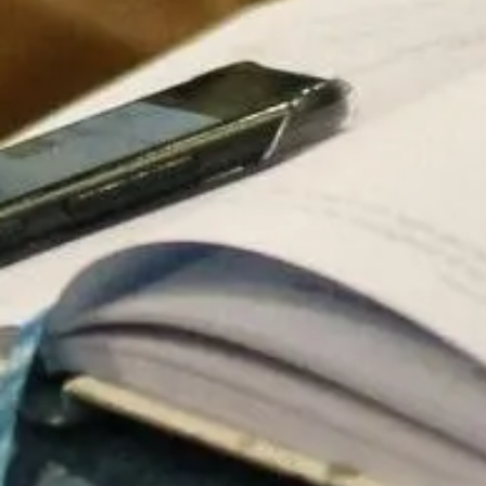
dem, eller som de har indsaml
Samtykkevalg
Nødvendig
Afvis