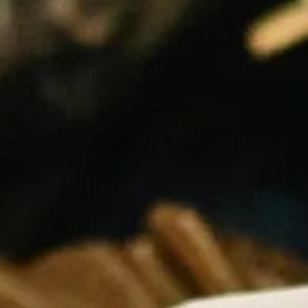
Samtykke
Denne hjemmeside bruger c
Vi bruger cookies til at tilpas
vores trafik. Vi deler også 
annonceringspartnere og anal