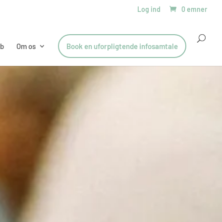
Log ind
0 emner
øb
Om os
Book en uforpligtende infosamtale