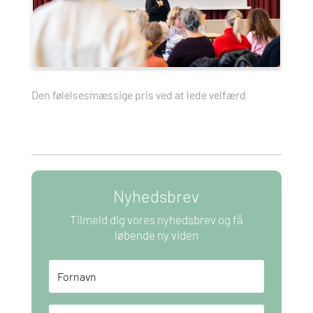
Den følelsesmæssige pris ved at lede velfærd
Nyhedsbrev
Tilmeld dig vores nyhedsbrev og få
løbende ny viden