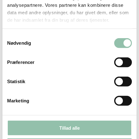
Anvendelse
: Pleje, pædagogik,
analysepartnere. Vores partnere kan kombinere disse
undervisning, sundhed, socialt arbejde –
data med andre oplysninger, du har givet dem, eller som
og private brancher
de har indsamlet fra din brug af deres tjenester.
Effekt
: Styrket samarbejde, lavere
sygefravær, større arbejdsglæde, færre
Samtykkevalg
konflikter
Nødvendig
Forløb
: Fra korte introduktioner til
længerevarende
Præferencer
implementeringsprogrammer.
Vil du vide mere om kollegaløft?
Statistik
Kollegaløft kan implementeres i både små og
store organisationer. Lad os tage en
Marketing
uforpligtende infosamtale
,
hvis du vil høre
mere om, hvordan det kan implementeres
hos jer.
Tillad alle