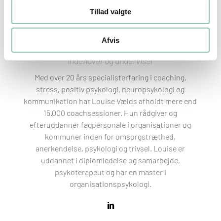
Tillad valgte
Afvis
Louise Vælds
Indehaver og underviser
Med over 20 års specialist­erfaring i coaching,
stress, positiv psykologi, neuropsykologi og
kommunikation har Louise Vælds afholdt mere end
15.000 coachsessioner. Hun rådgiver og
efteruddanner fagpersonale i organisationer og
kommuner inden for omsorgstræthed,
anerkendelse, psykologi og trivsel. Louise er
uddannet i diplomledelse og samarbejde,
psykoterapeut og har en master i
organisationspsykologi.