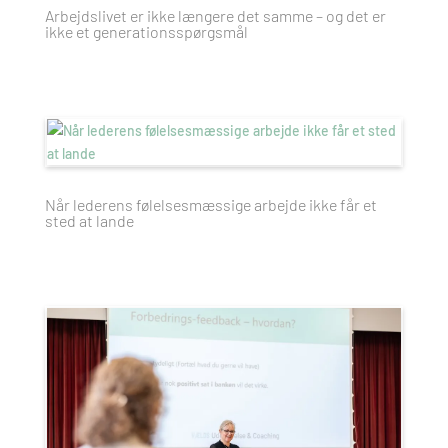
Arbejdslivet er ikke længere det samme – og det er
ikke et generationsspørgsmål
Når lederens følelsesmæssige arbejde ikke får et
sted at lande