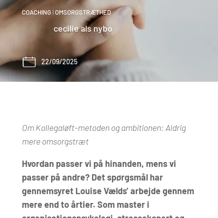
COACHING
|
OMSORGSTRÆTHED
cecilie als nybo
22/09/2025
Om Kollegaløft-metoden og ambitionen: Aldrig
mere omsorgstræt
Hvordan passer vi på hinanden, mens vi
passer på andre? Det spørgsmål har
gennemsyret Louise Vælds’ arbejde gennem
mere end to årtier. Som master i