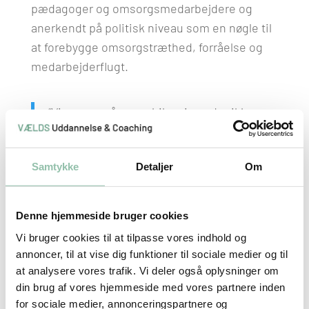
pædagoger og omsorgsmedarbejdere og
anerkendt på politisk niveau som en nøgle til
at forebygge omsorgstræthed, forråelse og
medarbejderflugt.
“Vi passer på vores biler vi sender ikke
rustne biler ud på vejene. Det samme skal
gælde for mennesker. Kollegaløft er en lille
Samtykke
Detaljer
Om
investering, som kan gøre en stor forskel.”
Fakta om Kollegaløft-metoden
Denne hjemmeside bruger cookies
Udviklet af
: Louise Vælds, master i
organisationspsykologi, stressekspert og
Vi bruger cookies til at tilpasse vores indhold og
annoncer, til at vise dig funktioner til sociale medier og til
underviser
at analysere vores trafik. Vi deler også oplysninger om
Metode
: Undervisning, redskaber og fælles
din brug af vores hjemmeside med vores partnere inden
sprog til kollegial sparring og støtte
for sociale medier, annonceringspartnere og