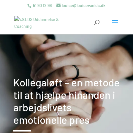
51 90 12 96
louise@louisevaelds.dk
Kollegaløft – en metode
til at hjælpe hinanden i
arbejdslivets
emotionelle pres